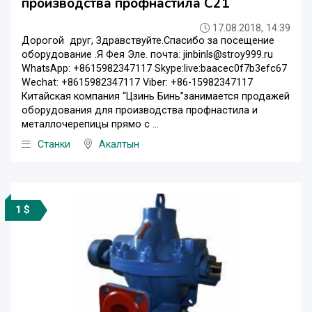
производства профнастила С21
17.08.2018, 14:39
Дорогой друг, Здравствуйте.Спасибо за посещение
oборудование .Я Фея Эле. почта: jinbinls@stroy999.ru
WhatsApp: +8615982347117 Skype:live:baacec0f7b3efc67
Wechat: +8615982347117 Viber: +86-15982347117
Китайская компания “Цзинь Бинь”занимается продажей
оборудования для производства профнастила и
металлочерепицы прямо с ...
Станки
Акалтын
1 $