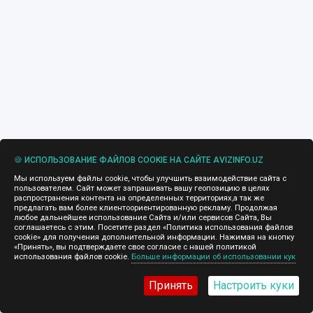
🍪 ИСПОЛЬЗОВАНИЕ ФАЙЛОВ COOKIE НА САЙТЕ AVIZINFO.UZ
Мы используем файлы cookie, чтобы улучшить взаимодействие сайта с
пользователем. Сайт может запрашивать вашу геопозицию в целях
распространения контента на определенных территориях,а так же
предлагать вам более клиентоориентированную рекламу. Продолжая
любое дальнейшее использование Сайта и/или сервисов Сайта, Вы
соглашаетесь с этим. Посетите раздел «Политика использования файлов
cookie» для получения дополнительной информации. Нажимая на кнопку
«Принять», вы подтверждаете свое согласие с нашей политикой
использования файлов cookie.
Больше информации об использовании кук
Принять
Настроить куки