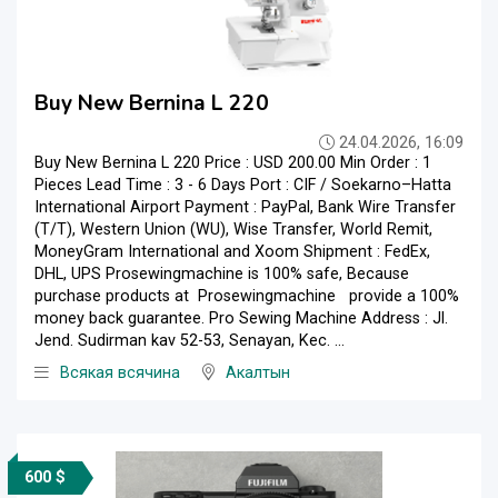
Buy New Bernina L 220
24.04.2026, 16:09
Buy New Bernina L 220 Price : USD 200.00 Min Order : 1
Pieces Lead Time : 3 - 6 Days Port : CIF / Soekarno–Hatta
International Airport Payment : PayPal, Bank Wire Transfer
(T/T), Western Union (WU), Wise Transfer, World Remit,
MoneyGram International and Xoom Shipment : FedEx,
DHL, UPS Prosewingmachine is 100% safe, Because
purchase products at Prosewingmachine provide a 100%
money back guarantee. Pro Sewing Machine Address : Jl.
Jend. Sudirman kav 52-53, Senayan, Kec. ...
Всякая всячина
Акалтын
600 $