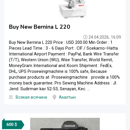
Buy New Bernina L 220
24.04.2026, 16:09
Buy New Bernina L 220 Price : USD 200.00 Min Order : 1
Pieces Lead Time : 3 - 6 Days Port : CIF / Soekarno–Hatta
International Airport Payment : PayPal, Bank Wire Transfer
(T/T), Western Union (WU), Wise Transfer, World Remit,
MoneyGram International and Xoom Shipment : FedEx,
DHL, UPS Prosewingmachine is 100% safe, Because
purchase products at Prosewingmachine provide a 100%
money back guarantee. Pro Sewing Machine Address : Jl.
Jend. Sudirman kav 52-53, Senayan, Kec. ...
Всякая всячина
Акалтын
600 $