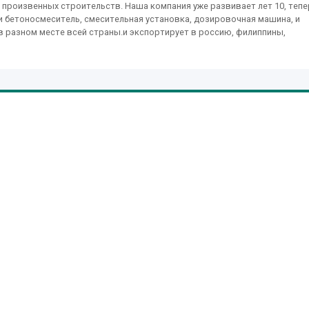
 произвенных строительств. Наша компания уже развивает лет 10, тепе
и бетоносмеситель, смесительная установка, дозировочная машина, и
в разном месте всей страны.и экспортирует в россию, филиппины,
енку из клиентов.===|тэги удалены|=== Надеемся, что клиенты из разных
 развиваем и прогресируем.