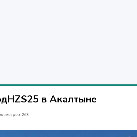
одHZS25 в Акалтыне
росмотров: 268