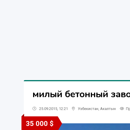
милый бетонный зав
25.09.2015, 12:21
Узбекистан
,
Акалтын
П
35 000 $