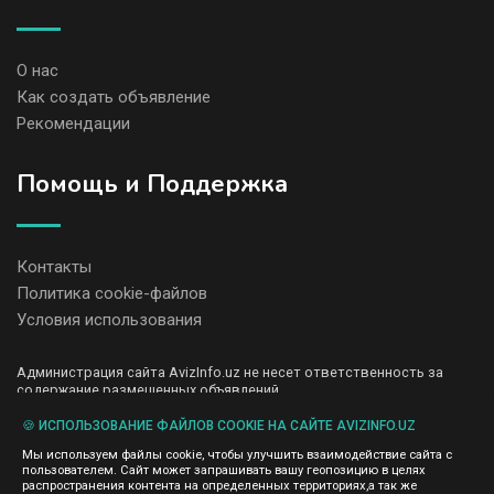
О нас
Как создать объявление
Рекомендации
Помощь и Поддержка
Контакты
Политика cookie-файлов
Условия использования
Администрация сайта AvizInfo.uz не несет ответственность за
содержание размещенных объявлений.
Мы ценим конфиденциальность наших пользователей. Мы не
передаем и не продаем личную информацию зарегистрированных
🍪 ИСПОЛЬЗОВАНИЕ ФАЙЛОВ COOKIE НА САЙТЕ AVIZINFO.UZ
пользователей AvizInfo.uz третьим лицам. Мы не отвечаем за
Мы используем файлы cookie, чтобы улучшить взаимодействие сайта с
правила конфиденциальности сайтов на которые ссылается
пользователем. Сайт может запрашивать вашу геопозицию в целях
AvizInfo.uz. На некоторых страницах нашего сайта представлена
распространения контента на определенных территориях,а так же