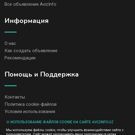
Все объявления AvizInfo
Информация
О нас
Как создать объявление
Рекомендации
Помощь и Поддержка
Контакты
Политика cookie-файлов
Условия использования
🍪 ИСПОЛЬЗОВАНИЕ ФАЙЛОВ COOKIE НА САЙТЕ AVIZINFO.UZ
Администрация сайта AvizInfo.uz не несет ответственность за
Мы используем файлы cookie, чтобы улучшить взаимодействие сайта с
содержание размещенных объявлений.
пользователем. Сайт может запрашивать вашу геопозицию в целях