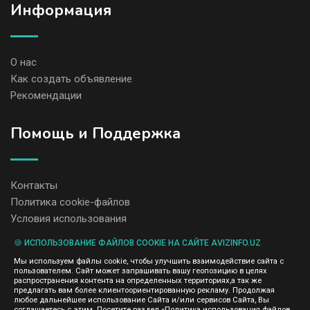
Информация
О нас
Как создать объявление
Рекомендации
Помощь и Поддержка
Контакты
Политика cookie-файлов
Условия использования
🍪 ИСПОЛЬЗОВАНИЕ ФАЙЛОВ COOKIE НА САЙТЕ AVIZINFO.UZ
Администрация сайта AvizInfo.uz не несет ответственность за
Мы используем файлы cookie, чтобы улучшить взаимодействие сайта с
содержание размещенных объявлений.
пользователем. Сайт может запрашивать вашу геопозицию в целях
Мы ценим конфиденциальность наших пользователей. Мы не
распространения контента на определенных территориях,а так же
передаем и не продаем личную информацию зарегистрированных
предлагать вам более клиентоориентированную рекламу. Продолжая
пользователей AvizInfo.uz третьим лицам. Мы не отвечаем за
любое дальнейшее использование Сайта и/или сервисов Сайта, Вы
правила конфиденциальности сайтов на которые ссылается
соглашаетесь с этим. Посетите раздел «Политика использования файлов