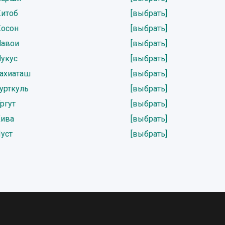
Китоб
[выбрать]
Косон
[выбрать]
Навои
[выбрать]
Нукус
[выбрать]
Тахиаташ
[выбрать]
урткуль
[выбрать]
ргут
[выбрать]
Хива
[выбрать]
уст
[выбрать]