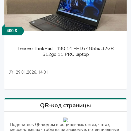
400 $
400 $
550 $
800 $
550 $
Lenovo ThinkPad T480 14 FHD i7 855u 32GB
Lenovo ThinkPad T480 14 FHD i7 855u 32GB
MSI 16 Vector 16 HX AI Gaming Laptop
Gigabyte 16 G6 KF Gaming Laptop
Gigabyte 16 G6 KF Gaming Laptop
512gb 11 PRO laptop
512gb 11 PRO laptop
29.01.2026, 14:31
29.01.2026, 14:31
29.01.2026, 14:49
29.01.2026, 14:40
29.01.2026, 14:49
QR-код страницы
Поделитесь QR-кодом в социальных сетях, чатах,
мессенджерах чтобы ваши знакомые, потенциальные