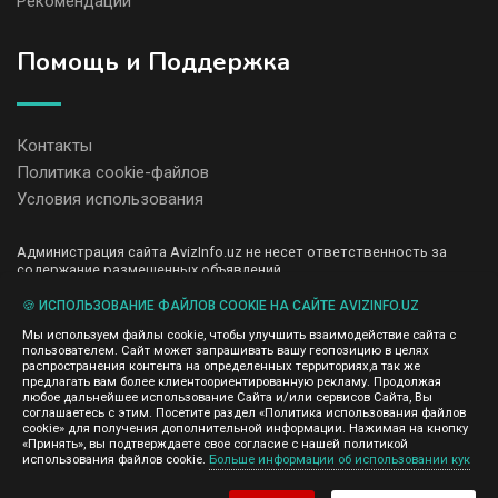
Рекомендации
Помощь и Поддержка
Контакты
Политика cookie-файлов
Условия использования
Администрация сайта AvizInfo.uz не несет ответственность за
содержание размещенных объявлений.
Мы ценим конфиденциальность наших пользователей. Мы не
передаем и не продаем личную информацию зарегистрированных
🍪 ИСПОЛЬЗОВАНИЕ ФАЙЛОВ COOKIE НА САЙТЕ AVIZINFO.UZ
пользователей AvizInfo.uz третьим лицам. Мы не отвечаем за
Мы используем файлы cookie, чтобы улучшить взаимодействие сайта с
правила конфиденциальности сайтов на которые ссылается
пользователем. Сайт может запрашивать вашу геопозицию в целях
AvizInfo.uz. На некоторых страницах нашего сайта представлена
распространения контента на определенных территориях,а так же
реклама Google Adsense Advertising Network. Чтобы узнать
предлагать вам более клиентоориентированную рекламу. Продолжая
нажмите тут
подробней о правилах конфиденциальности Google
.
любое дальнейшее использование Сайта и/или сервисов Сайта, Вы
соглашаетесь с этим. Посетите раздел «Политика использования файлов
cookie» для получения дополнительной информации. Нажимая на кнопку
«Принять», вы подтверждаете свое согласие с нашей политикой
использования файлов cookie.
Больше информации об использовании кук
AvizInfo.uz
©2008-2026,