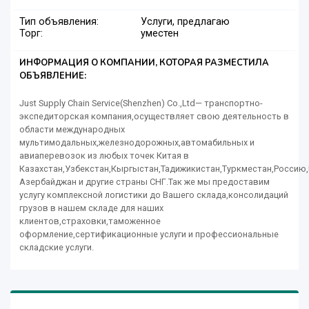
Тип объявления:
Услуги, предлагаю
Торг:
уместен
ИНФОРМАЦИЯ О КОМПАНИИ, КОТОРАЯ РАЗМЕСТИЛА
ОБЪЯВЛЕНИЕ:
Just Supply Chain Service(Shenzhen) Co.,Ltd— транспортно-
экспедиторская компания,осуществляет свою деятельность в
области международных
мультимодальных,железнодорожных,автомабильных и
авиаперевозок из любых точек Китая в
Казахстан,Узбекстан,Кыргыстан,Тадижикистан,Туркместан,Россию
Азербайджан и другие страны СНГ.Так же мы предоставим
услугу комплексной логистики до Вашего склада,консолидаций
грузов в нашем складе для наших
клиентов,страховки,таможенное
оформление,сертификационные услуги и профессиональные
складские услуги.