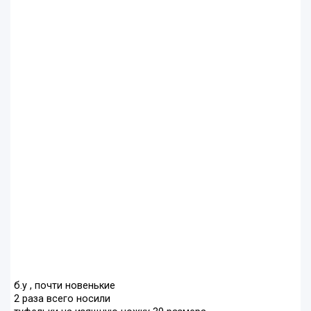
б.у , почти новенькие
2 раза всего носили