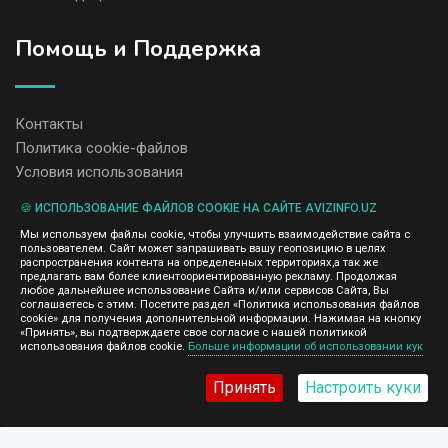
Помощь и Поддержка
Контакты
Политика cookie-файлов
Условия использования
🍪 ИСПОЛЬЗОВАНИЕ ФАЙЛОВ COOKIE НА САЙТЕ AVIZINFO.UZ
Администрация сайта AvizInfo.uz не несет ответственность за
Мы используем файлы cookie, чтобы улучшить взаимодействие сайта с
содержание размещенных объявлений.
пользователем. Сайт может запрашивать вашу геопозицию в целях
Мы ценим конфиденциальность наших пользователей. Мы не
распространения контента на определенных территориях,а так же
передаем и не продаем личную информацию зарегистрированных
предлагать вам более клиентоориентированную рекламу. Продолжая
пользователей AvizInfo.uz третьим лицам. Мы не отвечаем за
любое дальнейшее использование Сайта и/или сервисов Сайта, Вы
правила конфиденциальности сайтов на которые ссылается
соглашаетесь с этим. Посетите раздел «Политика использования файлов
AvizInfo.uz. На некоторых страницах нашего сайта представлена
cookie» для получения дополнительной информации. Нажимая на кнопку
реклама Google Adsense Advertising Network. Чтобы узнать
«Принять», вы подтверждаете свое согласие с нашей политикой
нажмите тут
использования файлов cookie.
Больше информации об использовании кук
подробней о правилах конфиденциальности Google
.
Принять
Настроить куки
AvizInfo.uz
©2008-2026,