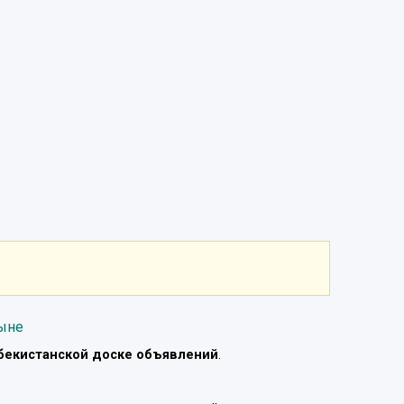
тыне
бекистанской доске объявлений
.