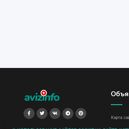
Объя
Карта са
Все объя