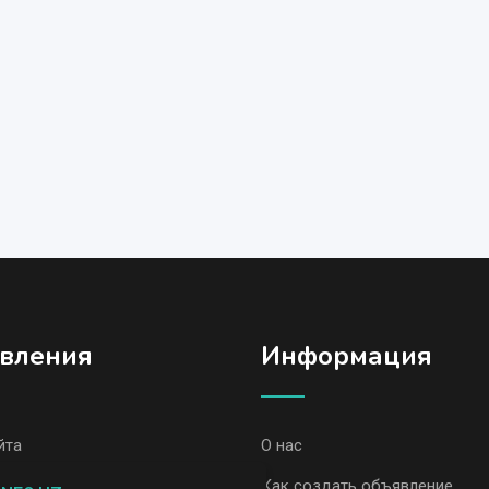
вления
Информация
йта
О нас
вления, Акалтын
Как создать объявление