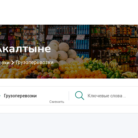
Акалтыне
Грузоперевозки
озки
Грузоперевозки
Сменить