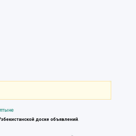
алтыне
Узбекистанской доске объявлений
.