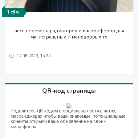
1 сўм
1 сўм
1 сўм
весь перечень радиаторов и калориферов для
весь перечень радиаторов и калориферов для
весь перечень радиаторов и калориферов для
магистральных и маневровых те
магистральных и маневровых те
магистральных и маневровых те
17.08.2023, 15:22
17.08.2023, 15:22
17.08.2023, 15:22
QR-код страницы
Поделитесь QR-кодом в социальных сетях, чатах,
мессенджерах чтобы ваши знакомые, потенциальные
клиенты открыли ваше объявление на своих
смартфонах.