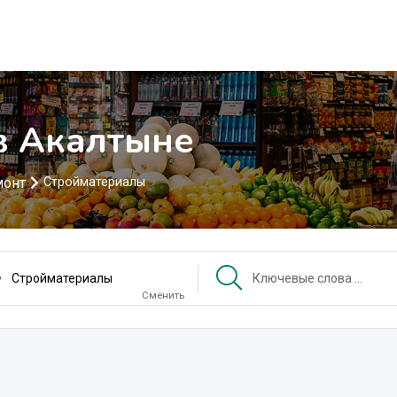
в Акалтыне
монт
Стройматериалы
Стройматериалы
Сменить