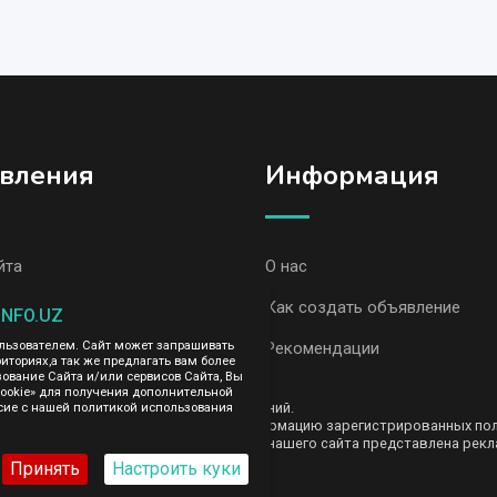
вления
Информация
йта
О нас
вления, Акалтын
Как создать объявление
INFO.UZ
вления AvizInfo
Рекомендации
ользователем. Сайт может запрашивать
иториях,а так же предлагать вам более
вание Сайта и/или сервисов Сайта, Вы
cookie» для получения дополнительной
ть за содержание размещенных объявлений.
сие с нашей политикой использования
е передаем и не продаем личную информацию зарегистрированных польз
AvizInfo.uz. На некоторых страницах нашего сайта представлена рекла
те тут
.
Принять
Настроить куки