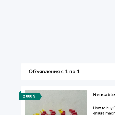
Объявления c 1 по 1
Reusable 
2 000 $
How to buy C
ensure maxim