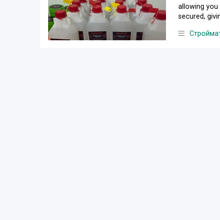
allowing you 
secured, giv
Стройма