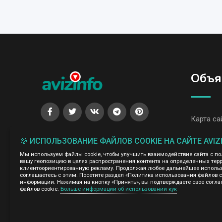
Объя
Карта са
Все объя
🍪 ИСПОЛЬЗОВАНИЕ ФАЙЛОВ COOKIE НА САЙТЕ AVIZ
Все объя
Мы используем файлы cookie, чтобы улучшить взаимодействие сайта с п
вашу геопозицию в целях распространения контента на определенных терр
клиентоориентированную рекламу. Продолжая любое дальнейшее использо
соглашаетесь с этим. Посетите раздел «Политика использования файлов 
Администрация сайта AvizInfo.uz не несет ответственнос
информации. Нажимая на кнопку «Принять», вы подтверждаете свое согла
файлов cookie.
Больше информации об использовании кук
Мы ценим конфиденциальность наших пользователей. Мы н
правила конфиденциальности сайтов на которые ссылается 
нажми
подробней о правилах конфиденциальности Google